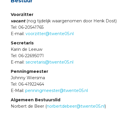
Bestuur
Voorzitter
vacant
(nog tijdelijk waargenomen door Henk Dost)
Tel: 06-20541765
E-mail:
voorzitter@twente05.nl
Secretaris
Karin de Leeuw
Tel: 06-22695071
E-mail:
secretaris@twente05.nl
Penningmeester
Johnny Wiersma
Tel: 06-41922464
E-Mail:
penningmeester@twente05.nl
Algemeen Bestuurslid
Norbert de Beer (
norbertdebeer@twente05.nl
)