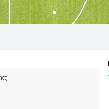
BC)
B