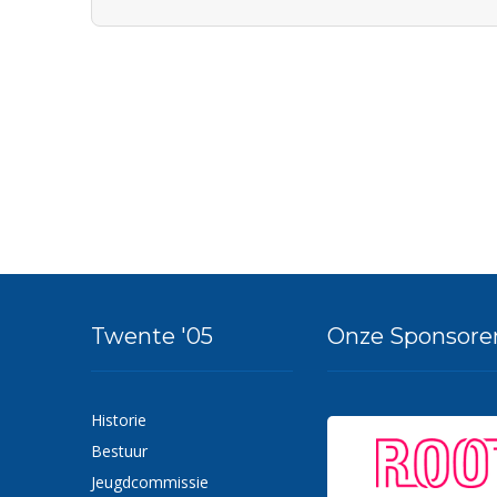
Twente '05
Onze Sponsore
Historie
Bestuur
Jeugdcommissie