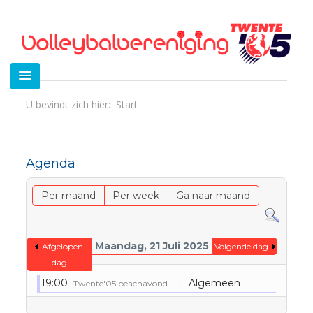
U bevindt zich hier:
Start
Agenda
Per maand
Per week
Ga naar maand
Maandag, 21 Juli 2025
Afgelopen
Volgende dag
dag
19:00
:: Algemeen
Twente'05 beachavond