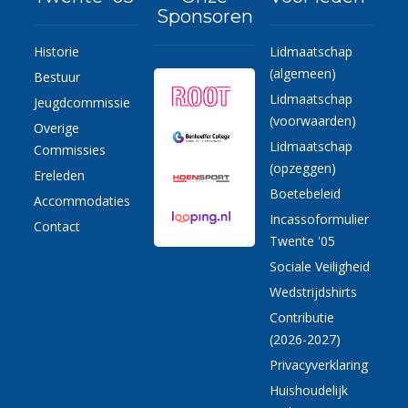
Sponsoren
Historie
Lidmaatschap
(algemeen)
Bestuur
Lidmaatschap
Jeugdcommissie
(voorwaarden)
Overige
Lidmaatschap
Commissies
(opzeggen)
Ereleden
Boetebeleid
Accommodaties
Incassoformulier
Contact
Twente '05
Sociale Veiligheid
Wedstrijdshirts
Contributie
(2026-2027)
Privacyverklaring
Huishoudelijk