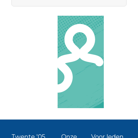
Twente '05
Onze
Voor leden