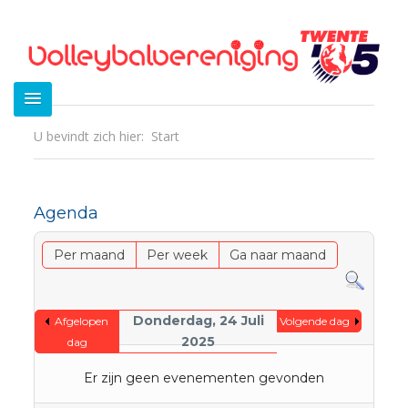
U bevindt zich hier:
Start
Agenda
Per maand
Per week
Ga naar maand
Donderdag, 24 Juli
Afgelopen
Volgende dag
2025
dag
Er zijn geen evenementen gevonden