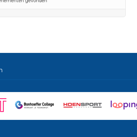
evenementen gevonden
n