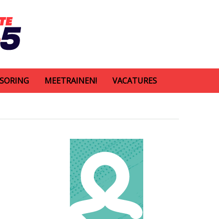
SORING
MEETRAINEN!
VACATURES