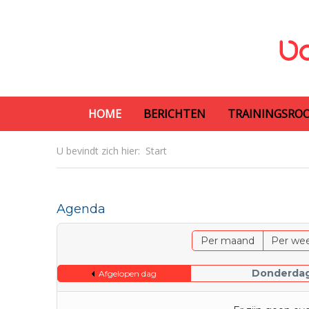
HOME
BERICHTEN
TRAININGSRO
U bevindt zich hier:
Start
Agenda
Per maand
Per we
Donderdag,
Afgelopen dag