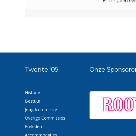
Er zijn geen 
Twente '05
Onze Sponsore
Historie
Bestuur
Jeugdcommissie
Overige Commissies
Ereleden
Accommodaties