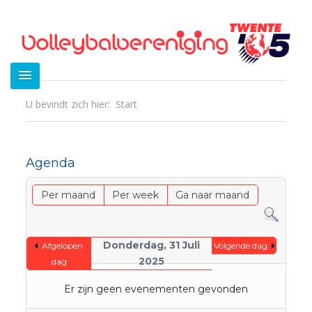
U bevindt zich hier:
Start
Agenda
Per maand
Per week
Ga naar maand
Donderdag, 31 Juli
Afgelopen
Volgende dag
2025
dag
Er zijn geen evenementen gevonden