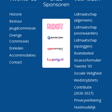
Sponsoren
Historie
Lidmaatschap
(algemeen)
Bestuur
Lidmaatschap
Jeugdcommissie
(voorwaarden)
Overige
Lidmaatschap
Commissies
(opzeggen)
Ereleden
Boetebeleid
Accommodaties
Incassoformulier
Contact
Twente '05
Sociale Veiligheid
Wedstrijdshirts
Contributie
(2026-2027)
Privacyverklaring
Huishoudelijk