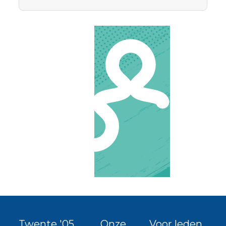
Twente '05
Onze
Voor leden