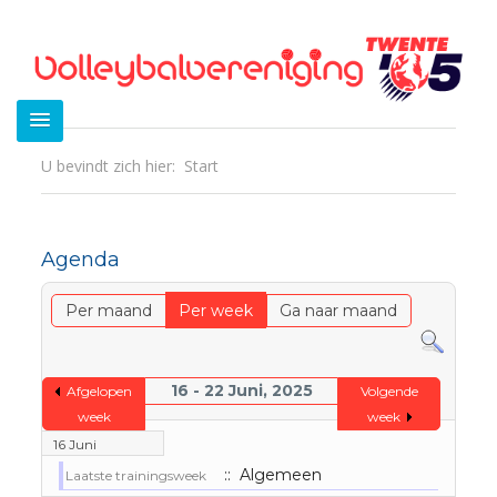
U bevindt zich hier:
Start
Agenda
Per maand
Per week
Ga naar maand
16 - 22 Juni, 2025
Afgelopen
Volgende
week
week
16 Juni
:: Algemeen
Laatste trainingsweek