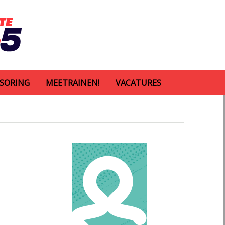
SORING
MEETRAINEN!
VACATURES