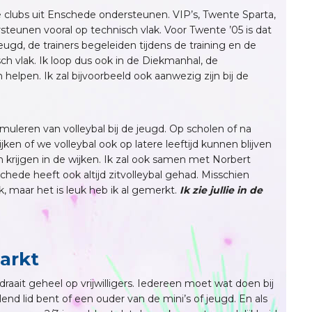
 clubs uit Enschede ondersteunen. VIP’s, Twente Sparta,
teunen vooral op technisch vlak. Voor Twente ’05 is dat
gd, de trainers begeleiden tijdens de training en de
ch vlak. Ik loop dus ook in de Diekmanhal, de
 helpen. Ik zal bijvoorbeeld ook aanwezig zijn bij de
imuleren van volleybal bij de jeugd. Op scholen of na
jken of we volleybal ook op latere leeftijd kunnen blijven
krijgen in de wijken. Ik zal ook samen met Norbert
chede heeft ook altijd zitvolleybal gehad. Misschien
, maar het is leuk heb ik al gemerkt.
Ik zie jullie in de
markt
raait geheel op vrijwilligers. Iedereen moet wat doen bij
lend lid bent of een ouder van de mini’s of jeugd. En als