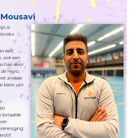
 Mousavi
jn is
 Nevobo
an een
g, ook een
nschap door
de regio.
met andere
p basis van
p
ten
n betaalde
ver-
 vereniging
 en/of