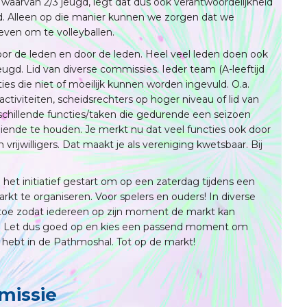
waarvan 2/3 jeugd, legt dat dus ook verantwoordelijkheid
d. Alleen op die manier kunnen we zorgen dat we
even om te volleyballen.
Voor de leden en door de leden. Heel veel leden doen ook
 jeugd. Lid van diverse commissies. Ieder team (A-leeftijd
cties die niet of moeilijk kunnen worden ingevuld. O.a.
ctiviteiten, scheidsrechters op hoger niveau of lid van
verschillende functies/taken die gedurende een seizoen
ende te houden. Je merkt nu dat veel functies ook door
ijwilligers. Dat maakt je als vereniging kwetsbaar. Bij
et initiatief gestart om op een zaterdag tijdens een
rkt te organiseren. Voor spelers en ouders! In diverse
n toe zodat iedereen op zijn moment de markt kan
ig! Let dus goed op en kies een passend moment om
jd hebt in de Pathmoshal. Tot op de markt!
missie