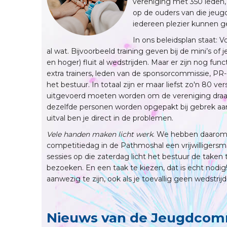
vereniging met 350 leden, 
op de ouders van die jeug
iedereen plezier kunnen g
In ons beleidsplan staat: 
al wat. Bijvoorbeeld training geven bij de mini’s of
en hoger) fluit al wedstrijden. Maar er zijn nog fun
extra trainers, leden van de sponsorcommissie, PR-a
het bestuur. In totaal zijn er maar liefst zo'n 80 
uitgevoerd moeten worden om de vereniging draai
dezelfde personen worden opgepakt bij gebrek aan vr
uitval ben je direct in de problemen.
Vele handen maken licht werk
. We hebben daarom h
competitiedag in de Pathmoshal een vrijwilligersma
sessies op die zaterdag licht het bestuur de take
bezoeken. En een taak te kiezen, dat is echt nod
aanwezig te zijn, ook als je toevallig geen wedstri
Nieuws van de Jeugdcom