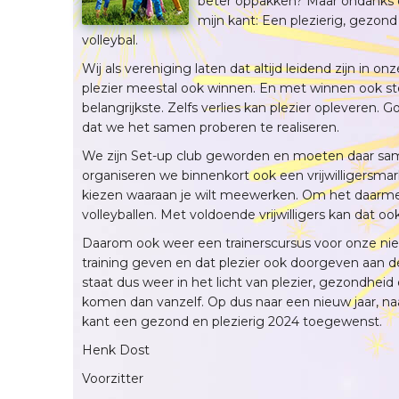
beter oppakken? Maar ondanks de
mijn kant: Een plezierig, gezon
volleybal.
Wij als vereniging laten dat altijd leidend zijn in o
plezier meestal ook winnen. En met winnen ook ste
belangrijkste. Zelfs verlies kan plezier opleveren. 
dat we het samen proberen te realiseren.
We zijn Set-up club geworden en moeten daar s
organiseren we binnenkort ook een vrijwilligersmar
kiezen waaraan je wilt meewerken. Om het daarme
volleyballen. Met voldoende vrijwilligers kan dat o
Daarom ook weer een trainerscursus voor onze nie
training geven en dat plezier ook doorgeven aan de
staat dus weer in het licht van plezier, gezondhe
komen dan vanzelf. Op dus naar een nieuw jaar, na
kant een gezond en plezierig 2024 toegewenst.
Henk Dost
Voorzitter