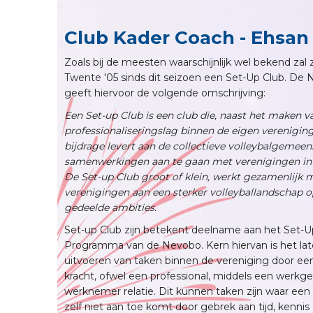
Club Kader Coach - Ehsan
Zoals bij de meesten waarschijnlijk wel bekend zal zi
Twente '05 sinds dit seizoen een Set-Up Club. De
geeft hiervoor de volgende omschrijving:
Een Set-up Club is een club die, naast het maken v
professionaliseringslag binnen de eigen verenigin
bijdrage levert aan de collectieve volleybalgemee
samenwerkingen aan te gaan met verenigingen in 
De Set-up Club groot of klein, werkt gezamenlijk 
verenigingen aan een sterker volleyballandschap o
gedeelde ambities.
Set-up Club zijn betekent deelname aan het Set-U
Programma van de Nevobo. Kern hiervan is het la
uitvoeren van taken binnen de vereniging door ee
kracht, ofwel een professional, middels een werkge
werknemer relatie. Dit kunnen taken zijn waar een
zelf niet aan toe komt door gebrek aan tijd, kennis