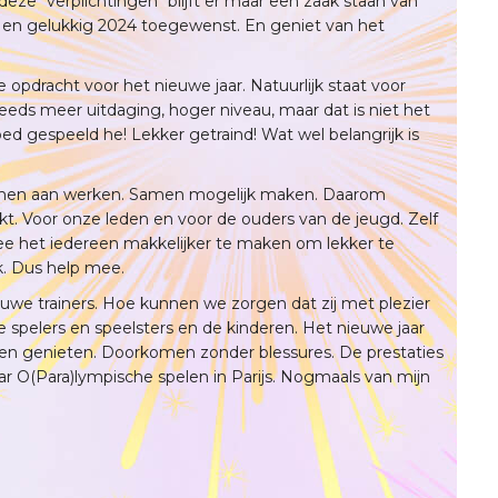
ze "verplichtingen" blijft er maar een zaak staan van
d en gelukkig 2024 toegewenst. En geniet van het
nze opdracht voor het nieuwe jaar. Natuurlijk staat voor
eds meer uitdaging, hoger niveau, maar dat is niet het
Goed gespeeld he! Lekker getraind! Wat wel belangrijk is
amen aan werken. Samen mogelijk maken. Daarom
kt. Voor onze leden en voor de ouders van de jeugd. Zelf
e het iedereen makkelijker te maken om lekker te
ok. Dus help mee.
uwe trainers. Hoe kunnen we zorgen dat zij met plezier
 spelers en speelsters en de kinderen. Het nieuwe jaar
id en genieten. Doorkomen zonder blessures. De prestaties
ar O(Para)lympische spelen in Parijs. Nogmaals van mijn