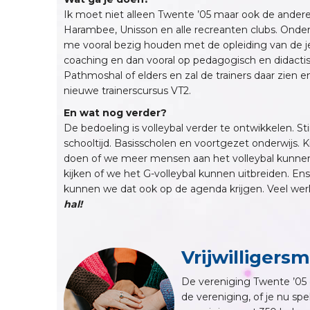
Ik moet niet alleen Twente ’05 maar ook de andere
Harambee, Unisson en alle recreanten clubs. Onders
me vooral bezig houden met de opleiding van de jeu
coaching en dan vooral op pedagogisch en didactis
Pathmoshal of elders en zal de trainers daar zien en
nieuwe trainerscursus VT2.
En wat nog verder?
De bedoeling is volleybal verder te ontwikkelen. St
schooltijd. Basisscholen en voortgezet onderwijs. Ki
doen of we meer mensen aan het volleybal kunnen 
kijken of we het G-volleybal kunnen uitbreiden. Ens
kunnen we dat ook op de agenda krijgen. Veel werk
hal!
Vrijwilligers
De vereniging Twente ’05 d
de vereniging, of je nu spe